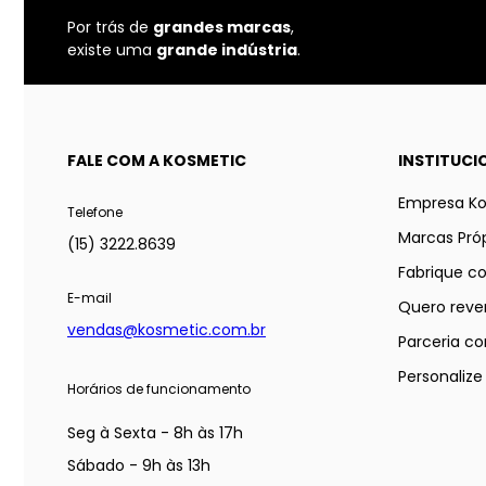
Por trás de
grandes marcas
,
existe uma
grande indústria
.
FALE COM A KOSMETIC
INSTITUCI
Empresa K
Telefone
Marcas Próp
(15) 3222.8639
Fabrique c
E-mail
Quero reve
vendas@kosmetic.com.br
Parceria co
Personaliz
Horários de funcionamento
Seg à Sexta - 8h às 17h
Sábado - 9h às 13h