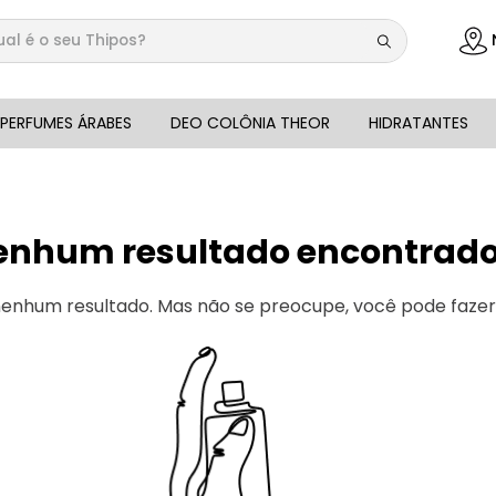
 é o seu Thipos?
DOS
PERFUMES ÁRABES
DEO COLÔNIA THEOR
HIDRATANTES
enhum resultado encontrado 
 nenhum resultado. Mas não se preocupe, você pode faze