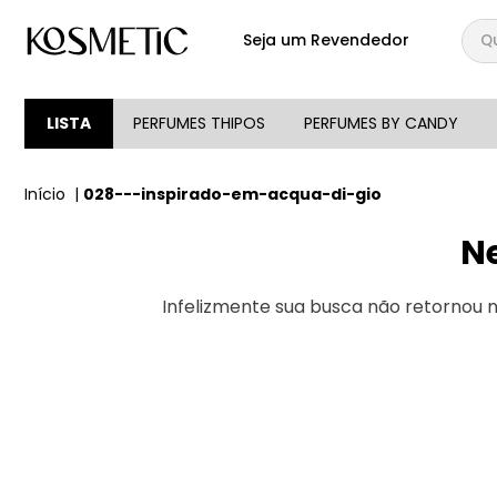
Qual
Seja um Revendedor
TERMOS MAIS BUSCA
1
º
144
LISTA
PERFUMES THIPOS
PERFUMES BY CANDY
2
º
146
028---inspirado-em-acqua-di-gio
3
º
candy
4
º
loção
N
5
º
107
Infelizmente sua busca não retornou
6
º
105
7
º
133
8
º
212
9
º
box
10
º
108