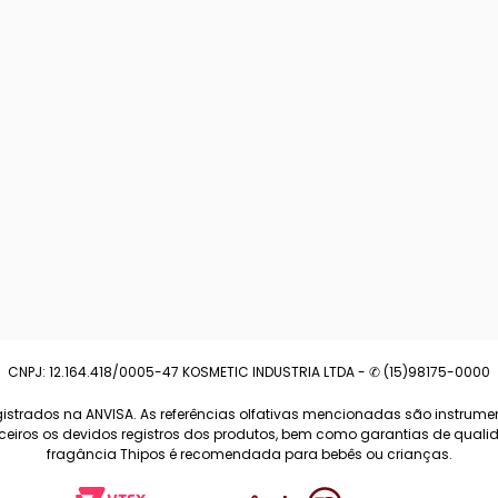
CNPJ: 12.164.418/0005-47 KOSMETIC INDUSTRIA LTDA - ✆ (15)98175-0000
strados na ANVISA. As referências olfativas mencionadas são instrumen
arceiros os devidos registros dos produtos, bem como garantias de qua
fragância Thipos é recomendada para bebês ou crianças.