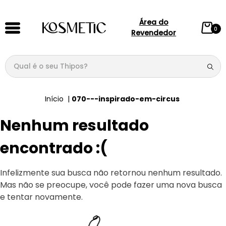
Área do
0
Revendedor
Qual é o seu Thipos?
TERMOS MAIS BUSCADOS
070---inspirado-em-circus
1
º
144
Nenhum resultado
2
º
candy
3
º
146
encontrado :(
4
º
212
Infelizmente sua busca não retornou nenhum resultado.
5
º
loção
Mas não se preocupe, você pode fazer uma nova busca
6
º
box
e tentar novamente.
7
º
107