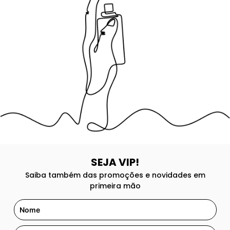
8
º
105
9
º
108
10
º
101
SEJA VIP!
Saiba também das promoções e novidades em
primeira mão