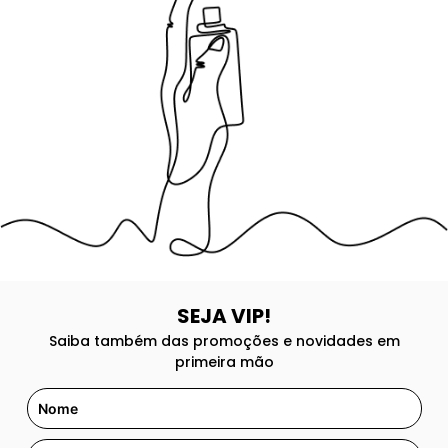
8
º
good girl
9
º
118
10
º
212
SEJA VIP!
Saiba também das promoções e novidades em
primeira mão