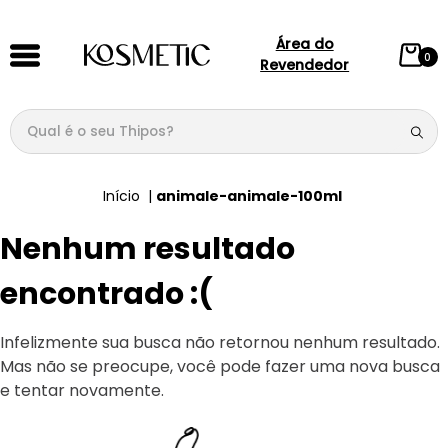
Área do
0
Revendedor
Qual é o seu Thipos?
TERMOS MAIS BUSCADOS
animale-animale-100ml
1
º
144
Nenhum resultado
2
º
candy
3
º
146
encontrado :(
4
º
box
Infelizmente sua busca não retornou nenhum resultado.
5
º
107
Mas não se preocupe, você pode fazer uma nova busca
6
º
105
e tentar novamente.
7
º
101