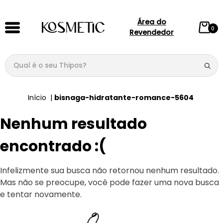
Área do
0
Revendedor
Qual é o seu Thipos?
TERMOS MAIS BUSCADOS
bisnaga-hidratante-romance-5604
1
º
144
Nenhum resultado
2
º
candy
3
º
146
encontrado :(
4
º
box
Infelizmente sua busca não retornou nenhum resultado.
5
º
107
Mas não se preocupe, você pode fazer uma nova busca
6
º
101
e tentar novamente.
7
º
212