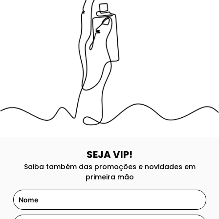
8
º
105
9
º
good girl
10
º
118
SEJA VIP!
Saiba também das promoções e novidades em
primeira mão