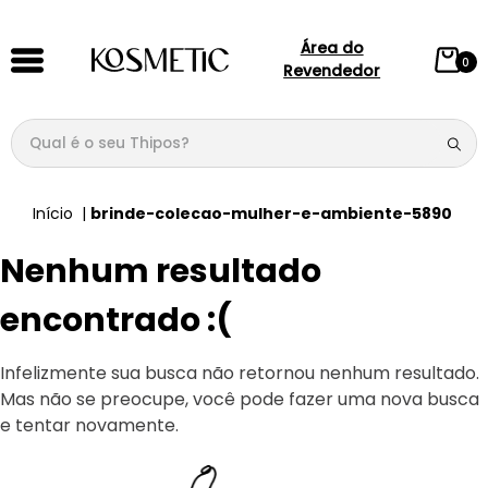
Área do
0
Revendedor
Qual é o seu Thipos?
TERMOS MAIS BUSCADOS
brinde-colecao-mulher-e-ambiente-5890
1
º
144
Nenhum resultado
2
º
candy
3
º
146
encontrado :(
4
º
box
Infelizmente sua busca não retornou nenhum resultado.
5
º
107
Mas não se preocupe, você pode fazer uma nova busca
6
º
105
e tentar novamente.
7
º
101