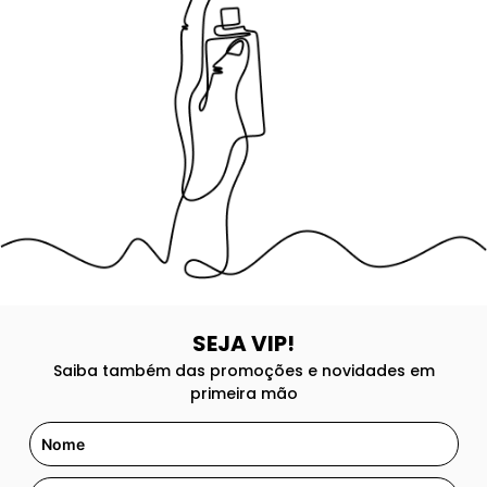
8
º
118
9
º
good girl
10
º
148
SEJA VIP!
Saiba também das promoções e novidades em
primeira mão