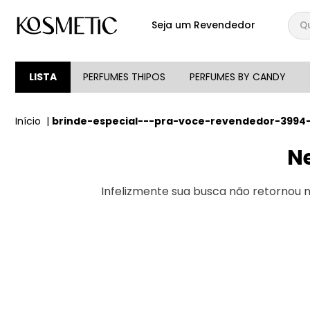
Qual
Seja um Revendedor
TERMOS MAIS BUSCA
1
º
144
LISTA
PERFUMES THIPOS
PERFUMES BY CANDY
2
º
candy
brinde-especial---pra-voce-revendedor-3994
3
º
146
4
º
box
N
5
º
107
Infelizmente sua busca não retornou
6
º
105
7
º
101
8
º
good girl
9
º
118
10
º
001