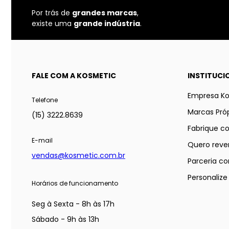
Por trás de
grandes marcas
,
existe uma
grande indústria
.
FALE COM A KOSMETIC
INSTITUCI
Empresa K
Telefone
Marcas Próp
(15) 3222.8639
Fabrique c
E-mail
Quero reve
vendas@kosmetic.com.br
Parceria co
Personaliz
Horários de funcionamento
Seg à Sexta - 8h às 17h
Sábado - 9h às 13h