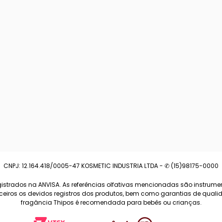
CNPJ: 12.164.418/0005-47 KOSMETIC INDUSTRIA LTDA - ✆ (15)98175-0000
strados na ANVISA. As referências olfativas mencionadas são instrumen
arceiros os devidos registros dos produtos, bem como garantias de qua
fragância Thipos é recomendada para bebês ou crianças.