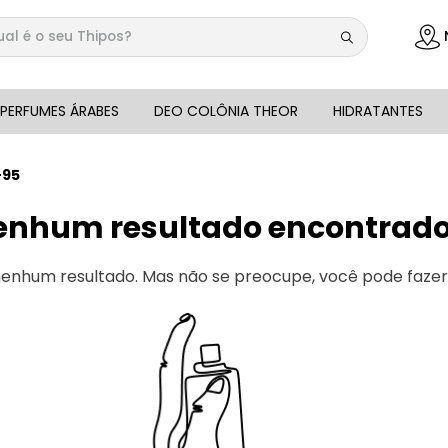
 é o seu Thipos?
DOS
PERFUMES ÁRABES
DEO COLÔNIA THEOR
HIDRATANTES
-95
enhum resultado encontrado 
 nenhum resultado. Mas não se preocupe, você pode faze