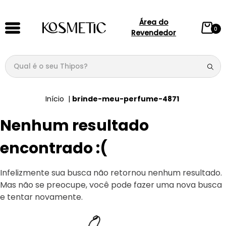
Área do
0
Revendedor
Qual é o seu Thipos?
TERMOS MAIS BUSCADOS
brinde-meu-perfume-4871
1
º
144
Nenhum resultado
2
º
candy
3
º
146
encontrado :(
4
º
box
Infelizmente sua busca não retornou nenhum resultado.
5
º
107
Mas não se preocupe, você pode fazer uma nova busca
6
º
105
e tentar novamente.
7
º
101