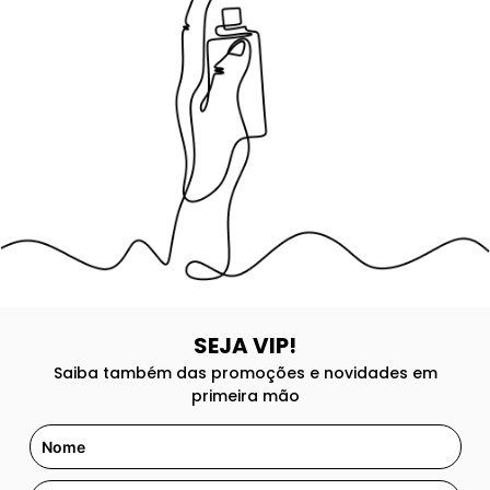
8
º
good girl
9
º
118
10
º
212
SEJA VIP!
Saiba também das promoções e novidades em
primeira mão