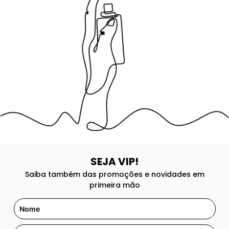
8
º
good girl
9
º
118
10
º
212
SEJA VIP!
Saiba também das promoções e novidades em
primeira mão