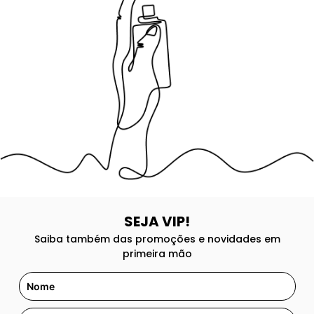
8
º
good girl
9
º
118
10
º
212
SEJA VIP!
Saiba também das promoções e novidades em
primeira mão