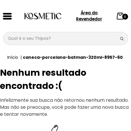
Área do
0
Revendedor
Qual é o seu Thipos?
TERMOS MAIS BUSCADOS
caneca-porcelana-batman-320ml-8957-60
1
º
144
Nenhum resultado
2
º
candy
3
º
146
encontrado :(
4
º
box
Infelizmente sua busca não retornou nenhum resultado.
5
º
107
Mas não se preocupe, você pode fazer uma nova busca
6
º
105
e tentar novamente.
7
º
101