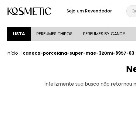
Qual
Seja um Revendedor
TERMOS MAIS BUSCA
1
º
144
LISTA
PERFUMES THIPOS
PERFUMES BY CANDY
2
º
146
caneca-porcelana-super-mae-320ml-8957-63
3
º
candy
4
º
loção
N
5
º
107
Infelizmente sua busca não retornou
6
º
105
7
º
133
8
º
212
9
º
box
10
º
108