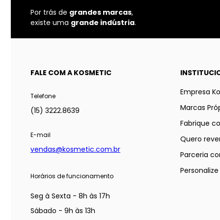
Por trás de
grandes marcas
,
existe uma
grande indústria
.
FALE COM A KOSMETIC
INSTITUCI
Empresa K
Telefone
Marcas Próp
(15) 3222.8639
Fabrique c
E-mail
Quero reve
vendas@kosmetic.com.br
Parceria co
Personaliz
Horários de funcionamento
Seg à Sexta - 8h às 17h
Sábado - 9h às 13h