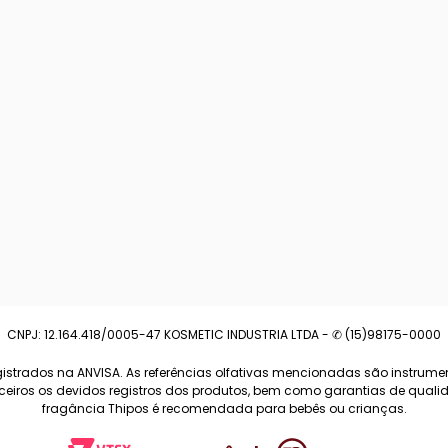
CNPJ: 12.164.418/0005-47 KOSMETIC INDUSTRIA LTDA - ✆ (15)98175-0000
strados na ANVISA. As referências olfativas mencionadas são instrumen
arceiros os devidos registros dos produtos, bem como garantias de qua
fragância Thipos é recomendada para bebês ou crianças.