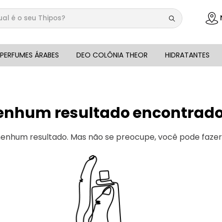
 é o seu Thipos?
DOS
PERFUMES ÁRABES
DEO COLÔNIA THEOR
HIDRATANTES
enhum resultado encontrado 
 nenhum resultado. Mas não se preocupe, você pode faze