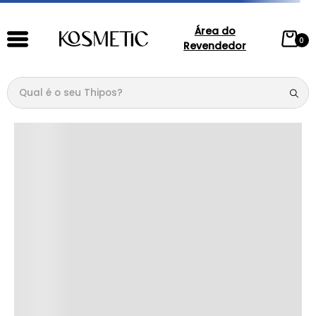
Área do
0
Revendedor
Qual é o seu Thipos?
TERMOS MAIS BUSCADOS
1
º
144
2
º
146
3
º
candy
4
º
loção
5
º
107
6
º
105
7
º
133