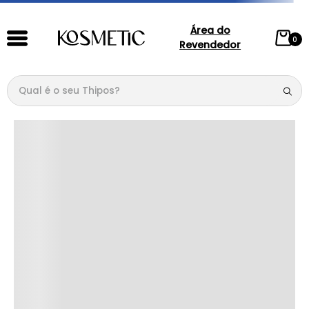
Área do
0
Revendedor
Qual é o seu Thipos?
TERMOS MAIS BUSCADOS
1
º
144
2
º
146
3
º
candy
4
º
loção
5
º
107
6
º
105
7
º
133