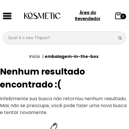
Área do
0
Revendedor
Qual é o seu Thipos?
TERMOS MAIS BUSCADOS
embalagem-in-the-box
1
º
144
Nenhum resultado
2
º
candy
3
º
146
encontrado :(
4
º
box
Infelizmente sua busca não retornou nenhum resultado.
5
º
107
Mas não se preocupe, você pode fazer uma nova busca
6
º
105
e tentar novamente.
7
º
101