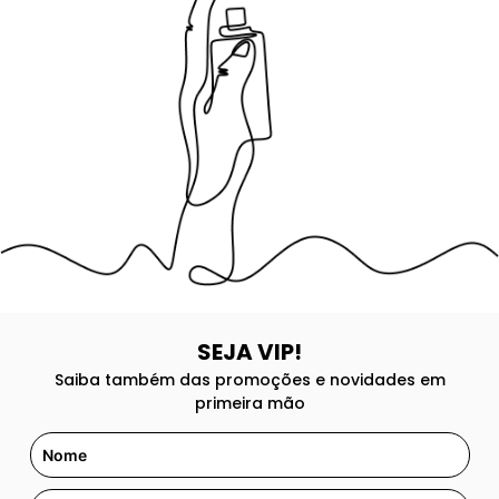
8
º
good girl
9
º
118
10
º
001
SEJA VIP!
Saiba também das promoções e novidades em
primeira mão