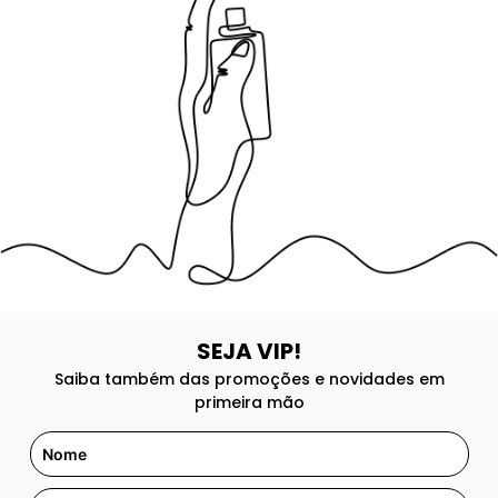
8
º
107
9
º
108
10
º
101
SEJA VIP!
Saiba também das promoções e novidades em
primeira mão