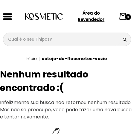
Área do
0
Revendedor
Qual é o seu Thipos?
TERMOS MAIS BUSCADOS
estojo-de-flaconetes-vazio
1
º
144
Nenhum resultado
2
º
candy
3
º
146
encontrado :(
4
º
loção
Infelizmente sua busca não retornou nenhum resultado.
5
º
212
Mas não se preocupe, você pode fazer uma nova busca
6
º
105
e tentar novamente.
7
º
box