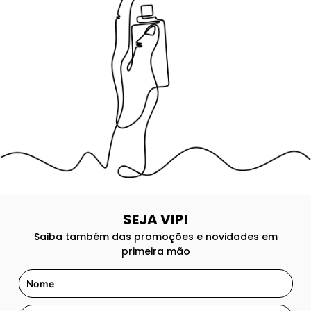
8
º
good girl
9
º
118
10
º
001
SEJA VIP!
Saiba também das promoções e novidades em
primeira mão