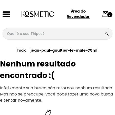
Área do
0
Revendedor
Qual é o seu Thipos?
TERMOS MAIS BUSCADOS
jean-paul-gaultier-le-male-75ml
1
º
144
Nenhum resultado
2
º
candy
3
º
146
encontrado :(
4
º
box
Infelizmente sua busca não retornou nenhum resultado.
5
º
107
Mas não se preocupe, você pode fazer uma nova busca
6
º
105
e tentar novamente.
7
º
101