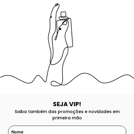
8
º
good girl
9
º
118
10
º
001
SEJA VIP!
Saiba também das promoções e novidades em
primeira mão