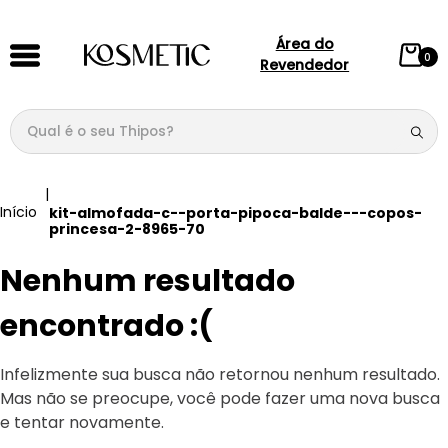
Área do
0
Revendedor
Qual é o seu Thipos?
TERMOS MAIS BUSCADOS
1
º
144
kit-almofada-c--porta-pipoca-balde---copos-
princesa-2-8965-70
2
º
candy
Nenhum resultado
3
º
146
4
º
box
encontrado :(
5
º
107
Infelizmente sua busca não retornou nenhum resultado.
6
º
105
Mas não se preocupe, você pode fazer uma nova busca
7
º
101
e tentar novamente.