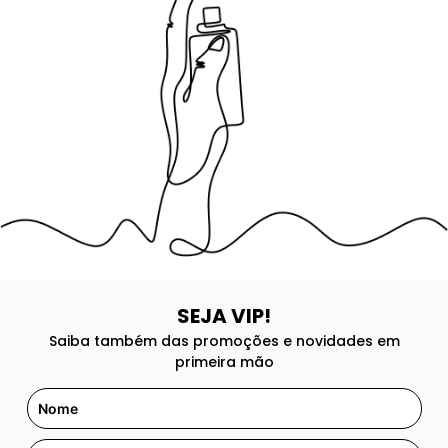
8
º
118
9
º
good girl
10
º
148
SEJA VIP!
Saiba também das promoções e novidades em
primeira mão