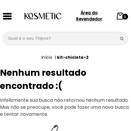
Área do
0
Revendedor
Qual é o seu Thipos?
TERMOS MAIS BUSCADOS
kit-chiclete-2
1
º
144
Nenhum resultado
2
º
candy
3
º
146
encontrado :(
4
º
box
Infelizmente sua busca não retornou nenhum resultado.
5
º
107
Mas não se preocupe, você pode fazer uma nova busca
6
º
105
e tentar novamente.
7
º
101