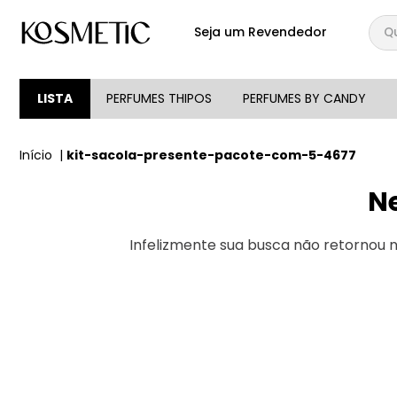
Qual
Seja um Revendedor
TERMOS MAIS BUSCA
1
º
144
LISTA
PERFUMES THIPOS
PERFUMES BY CANDY
2
º
candy
kit-sacola-presente-pacote-com-5-4677
3
º
146
4
º
box
N
5
º
107
Infelizmente sua busca não retornou
6
º
105
7
º
101
8
º
good girl
9
º
118
10
º
001