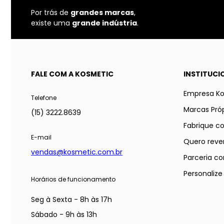
Por trás de
grandes marcas
,
existe uma
grande indústria
.
FALE COM A KOSMETIC
INSTITUCI
Empresa K
Telefone
Marcas Próp
(15) 3222.8639
Fabrique c
E-mail
Quero reve
vendas@kosmetic.com.br
Parceria co
Personaliz
Horários de funcionamento
Seg à Sexta - 8h às 17h
Sábado - 9h às 13h