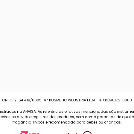
CNPJ: 12.164.418/0005-47 KOSMETIC INDUSTRIA LTDA - ✆ (15)98175-0000
strados na ANVISA. As referências olfativas mencionadas são instrumen
arceiros os devidos registros dos produtos, bem como garantias de qua
fragância Thipos é recomendada para bebês ou crianças.