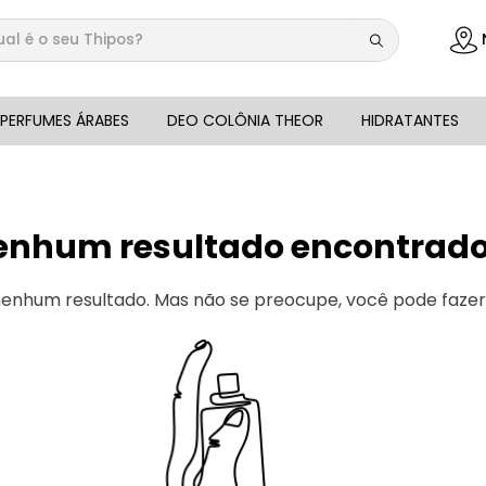
 é o seu Thipos?
DOS
PERFUMES ÁRABES
DEO COLÔNIA THEOR
HIDRATANTES
enhum resultado encontrado 
 nenhum resultado. Mas não se preocupe, você pode faze