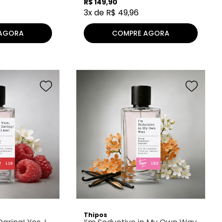
R$
149
,
90
3
x de
R$
49
,
96
AGORA
COMPRE AGORA
Thipos