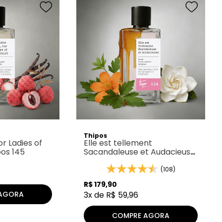
Thipos
or Ladies of
Elle est tellement
pos 145
Sacandaleuse et Audacieuse
- Thipos 114
(108)
R$
179
,
90
AGORA
3
x de
R$
59
,
96
COMPRE AGORA