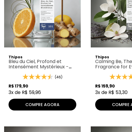
Thipos
Thipos
Bleu du Ciel, Profond et
Calming Be, The
Intensément Mystérieux -
Fragrance for E
Thipos 101
Thipos 077
(46)
R$
179
,
90
R$
159
,
90
3
x de
R$
59
,
96
3
x de
R$
53
,
30
COMPRE AGORA
COMPRE 