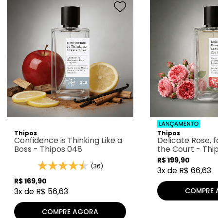
Thipos
Thipos
Confidence is Thinking Like a
Delicate Rose, f
Boss - Thipos 048
the Court - Thi
R$
199
,
90
(36)
3
x de
R$
66
,
63
R$
169
,
90
COMPRE 
3
x de
R$
56
,
63
COMPRE AGORA