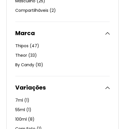
Masculino
(
25
)
Compartilháveis
(
2
)
Marca
Thipos
(
47
)
Theor
(
33
)
By Candy
(
10
)
Variações
7ml
(
1
)
55ml
(
1
)
100ml
(
8
)
Com Foto
(
1
)