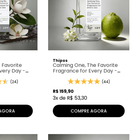
Thipos
 Favorite
Calming One, The Favorite
very Day -
Fragrance for Every Day -
Thipos 037
(24)
(44)
R$
159
,
90
3
x de
R$
53
,
30
AGORA
COMPRE AGORA