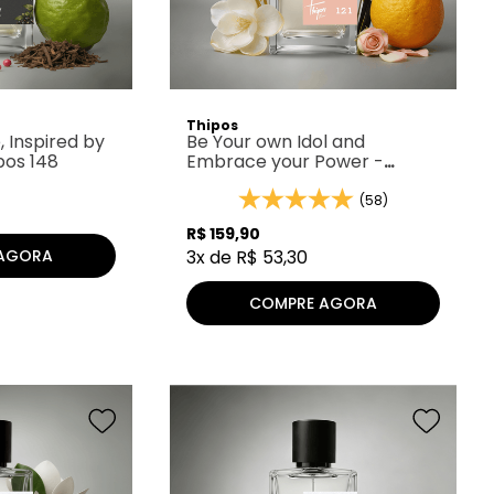
Thipos
 Inspired by
Be Your own Idol and
pos 148
Embrace your Power -
Thipos 121
(58)
R$
159
,
90
AGORA
3
x de
R$
53
,
30
COMPRE AGORA