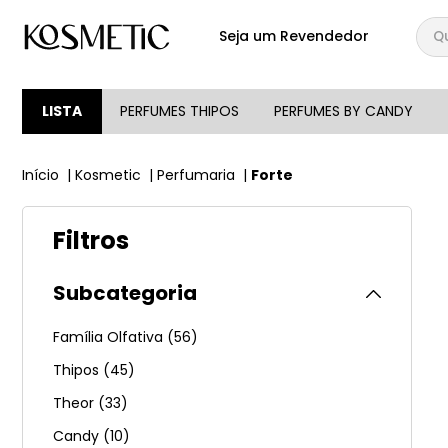
Qual
Seja um Revendedor
TERMOS MAIS BUSCA
1
º
144
LISTA
PERFUMES THIPOS
PERFUMES BY CANDY
2
º
candy
Kosmetic
Perfumaria
Forte
3
º
146
4
º
box
Filtros
5
º
107
6
º
105
Subcategoria
7
º
101
Família Olfativa
(
56
)
8
º
good girl
Thipos
(
45
)
9
º
118
Theor
(
33
)
10
º
001
Candy
(
10
)