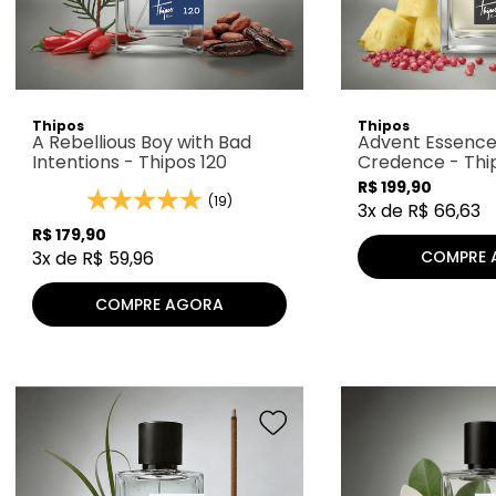
Thipos
Thipos
A Rebellious Boy with Bad
Advent Essence,
Intentions - Thipos 120
Credence - Thi
R$
199
,
90
(19)
3
x de
R$
66
,
63
R$
179
,
90
COMPRE 
3
x de
R$
59
,
96
COMPRE AGORA