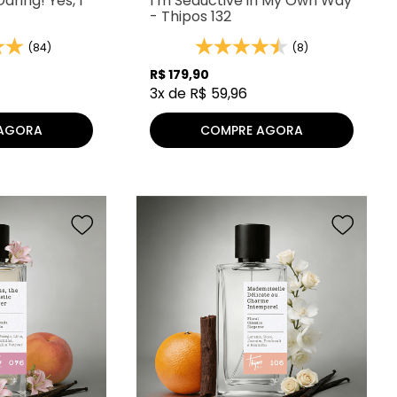
aring! Yes, I
I’m Seductive in My Own Way
- Thipos 132
(84)
(8)
R$
179
,
90
3
x de
R$
59
,
96
AGORA
COMPRE AGORA