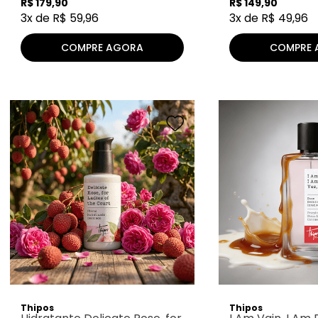
R$
179
,
90
R$
149
,
90
3
x de
R$
59
,
96
3
x de
R$
49
,
96
COMPRE AGORA
COMPRE 
Thipos
Thipos