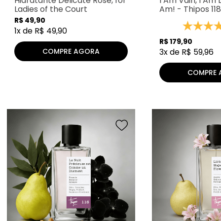
Hidratante Delicate Rose, for
I Am Vain, I Am D
Ladies of the Court
Am! - Thipos 118
R$
49
,
90
1
x de
R$
49
,
90
R$
179
,
90
COMPRE AGORA
3
x de
R$
59
,
96
COMPRE 