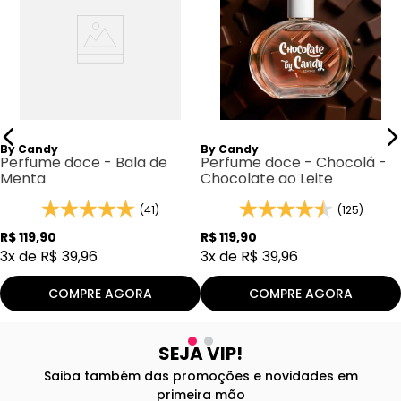
By Candy
By Candy
Perfume doce - Bala de
Perfume doce - Chocolá -
Menta
Chocolate ao Leite
(41)
(125)
R$
119
,
90
R$
119
,
90
3
x de
R$
39
,
96
3
x de
R$
39
,
96
COMPRE AGORA
COMPRE AGORA
SEJA VIP!
Saiba também das promoções e novidades em
primeira mão