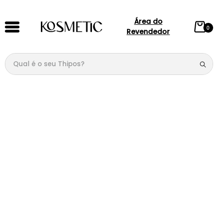
Área do
0
Revendedor
Qual é o seu Thipos?
TERMOS MAIS BUSCADOS
1
º
144
2
º
candy
3
º
146
4
º
box
5
º
107
6
º
212
7
º
101