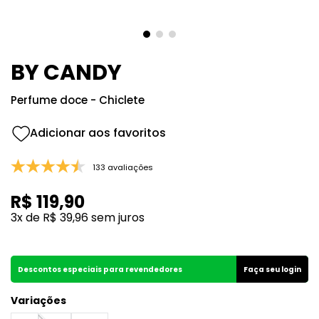
8
º
105
9
º
good girl
10
º
118
BY CANDY
Perfume doce - Chiclete
133 avaliações
R$
119
,
90
3
x de
R$
39
,
96
sem juros
Descontos especiais para revendedores
Faça seu login
Variações