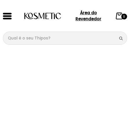
Área do
0
Revendedor
Qual é o seu Thipos?
TERMOS MAIS BUSCADOS
1
º
144
2
º
candy
3
º
146
4
º
loção
5
º
212
6
º
105
7
º
box