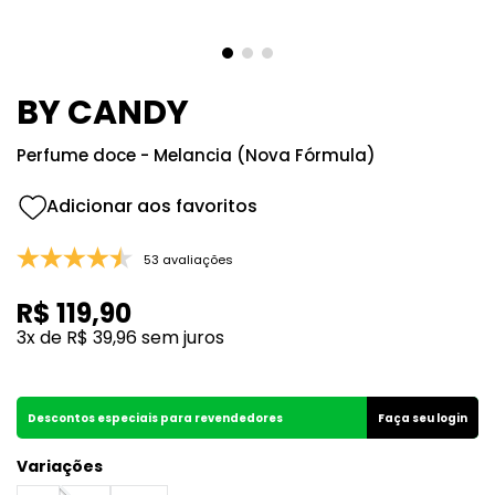
8
º
107
9
º
108
10
º
101
BY CANDY
Perfume doce - Melancia (Nova Fórmula)
53 avaliações
R$
119
,
90
3
x de
R$
39
,
96
sem juros
Descontos especiais para revendedores
Faça seu login
Variações