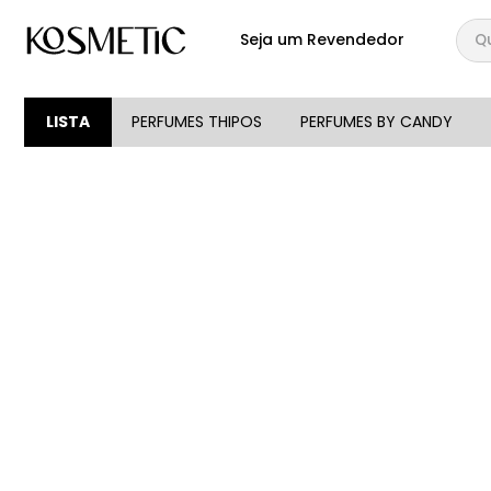
Qual
Seja um Revendedor
TERMOS MAIS BUSCA
1
º
144
LISTA
PERFUMES THIPOS
PERFUMES BY CANDY
2
º
candy
3
º
146
4
º
212
5
º
loção
6
º
box
7
º
107
8
º
105
9
º
108
10
º
101