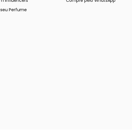
m Influencers
Compre pelo WhatsApp
e seu Perfume