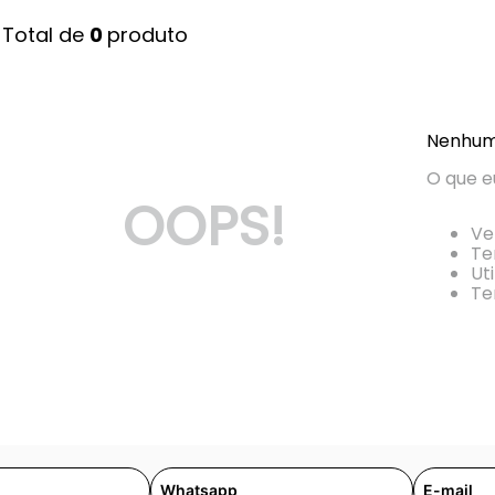
0 
produto
Nenhum
O que e
OOPS!
Ve
Te
Ut
Te