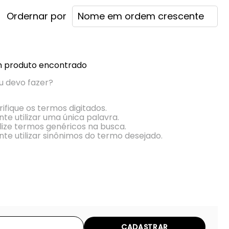
Nome em ordem crescente
 produto encontrado
u devo fazer?
rifique os termos digitados.
nte utilizar uma única palavra.
ilize termos genéricos na busca.
nte utilizar sinônimos do termo desejado.
CADASTRAR