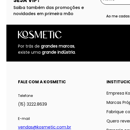
SEJA VIP!
Saiba também das promoções e
novidades em primeira mão
Ao me cadast
Por trás de
grandes marcas
,
existe uma
grande indústria
.
FALE COM A KOSMETIC
INSTITUCI
Empresa K
Telefone
Marcas Próp
(15) 3222.8639
Fabrique c
E-mail
Quero reve
vendas@kosmetic.com.br