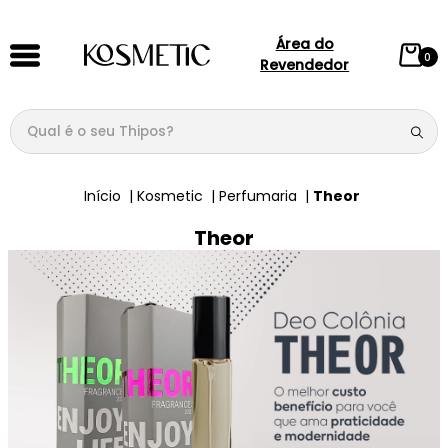
Área do
0
Revendedor
Qual é o seu Thipos?
TERMOS MAIS BUSCADOS
Kosmetic
Perfumaria
Theor
1
º
144
Theor
2
º
146
3
º
candy
4
º
loção
5
º
107
6
º
105
7
º
box