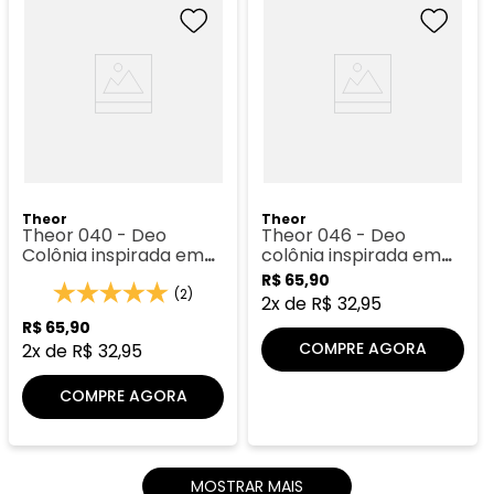
Theor
Theor
Theor 040 - Deo
Theor 046 - Deo
Colônia inspirada em
colônia inspirada em
Armani
Eternity
R$
65
,
90
(2)
2
x de
R$
32
,
95
R$
65
,
90
COMPRE AGORA
2
x de
R$
32
,
95
COMPRE AGORA
MOSTRAR MAIS