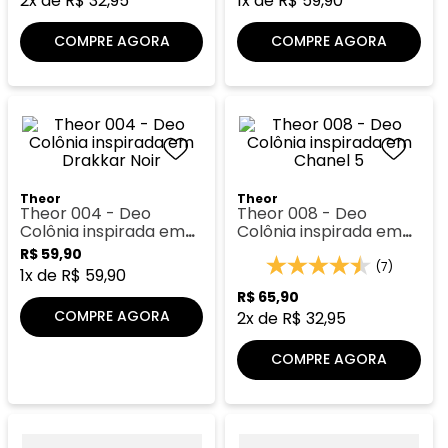
2
x de
R$
32
,
95
1
x de
R$
59
,
90
COMPRE AGORA
COMPRE AGORA
Theor
Theor
Theor 004 - Deo
Theor 008 - Deo
Colônia inspirada em
Colônia inspirada em
Drakkar Noir
Chanel 5
R$
59
,
90
(7)
1
x de
R$
59
,
90
R$
65
,
90
COMPRE AGORA
2
x de
R$
32
,
95
COMPRE AGORA