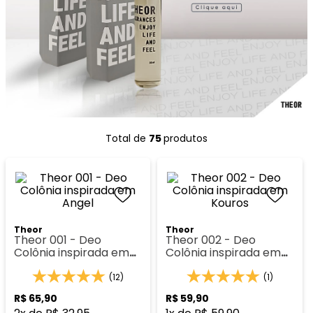
8
º
133
9
º
212
10
º
108
75 
produtos
Theor
Theor
Theor 001 - Deo
Theor 002 - Deo
Colônia inspirada em
Colônia inspirada em
Angel
Kouros
(12)
(1)
R$
65
,
90
R$
59
,
90