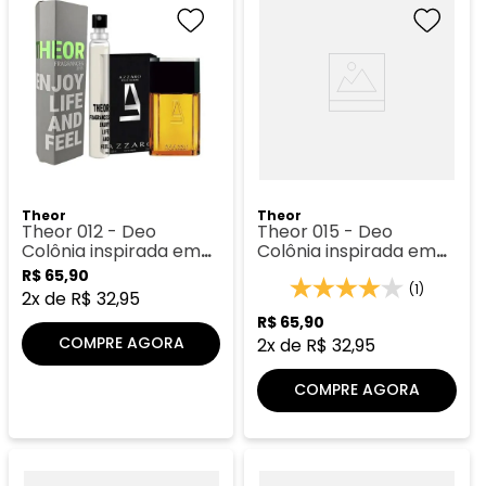
Theor
Theor
Theor 012 - Deo
Theor 015 - Deo
Colônia inspirada em
Colônia inspirada em
Azzaro
Lapidus
R$
65
,
90
(1)
2
x de
R$
32
,
95
R$
65
,
90
COMPRE AGORA
2
x de
R$
32
,
95
COMPRE AGORA