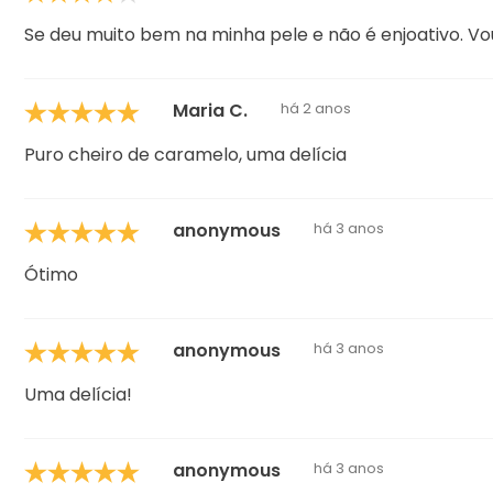
Se deu muito bem na minha pele e não é enjoativo. V
Maria C.
há 2 anos
Puro cheiro de caramelo, uma delícia
anonymous
há 3 anos
Ótimo
anonymous
há 3 anos
Uma delícia!
anonymous
há 3 anos