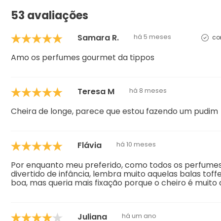
53 avaliações
Samara R.
há 5 meses
co
Amo os perfumes gourmet da tippos
Teresa M
há 8 meses
Cheira de longe, parece que estou fazendo um pudim
Flávia
há 10 meses
Por enquanto meu preferido, como todos os perfumes 
divertido de infância, lembra muito aquelas balas tof
boa, mas queria mais fixação porque o cheiro é muito de
Juliana
há um ano