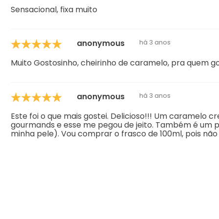
Sensacional, fixa muito
anonymous
há 3 anos
Muito Gostosinho, cheirinho de caramelo, pra quem g
anonymous
há 3 anos
Este foi o que mais gostei. Delicioso!!! Um caramelo
gourmands e esse me pegou de jeito. Também é um p
minha pele). Vou comprar o frasco de 100ml, pois nã