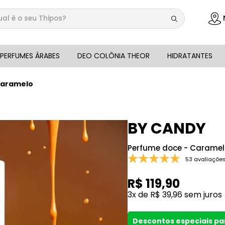
 é o seu Thipos?
DOS
PERFUMES ÁRABES
DEO COLÔNIA THEOR
HIDRATANTES
Caramelo
BY CANDY
Perfume doce - Carame
53 avaliaçõe
R$
119
,
90
3
x de
R$
39
,
96
sem juros
Descontos especiais p