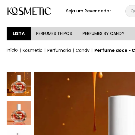
Qual
Seja um Revendedor
TERMOS MAIS BUSCA
1
º
144
LISTA
PERFUMES THIPOS
PERFUMES BY CANDY
2
º
candy
Kosmetic
Perfumaria
Candy
Perfume doce - 
3
º
146
4
º
box
5
º
107
6
º
105
7
º
101
8
º
good girl
9
º
118
10
º
212