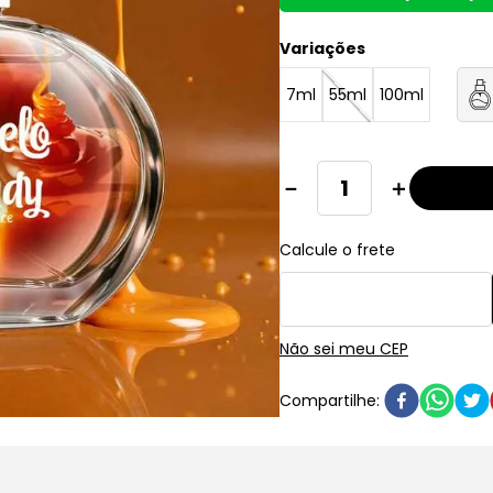
Variações
7ml
55ml
100ml
－
＋
Não sei meu CEP