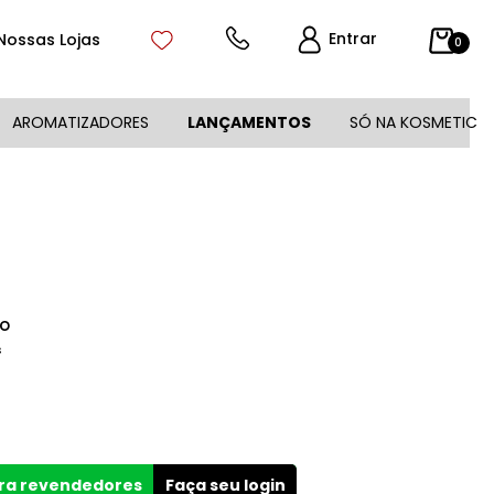
Entrar
Nossas Lojas
0
AROMATIZADORES
LANÇAMENTOS
SÓ NA KOSMETIC
lo
s
ara revendedores
Faça seu login