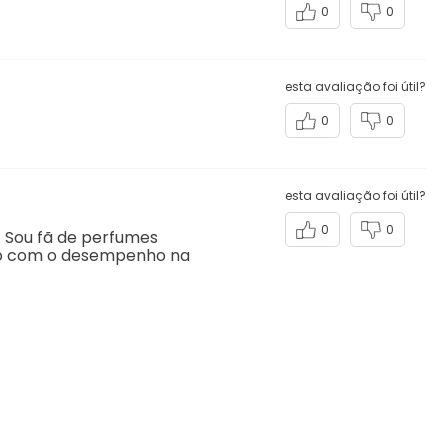
0
0
esta avaliação foi útil?
0
0
esta avaliação foi útil?
0
0
. Sou fã de perfumes
do com o desempenho na