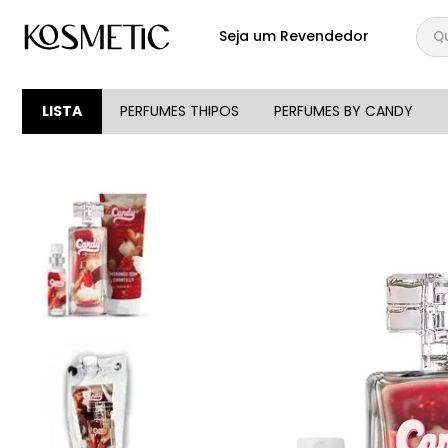
Qual
Seja um Revendedor
TERMOS MAIS BUSCA
1
º
144
LISTA
PERFUMES THIPOS
PERFUMES BY CANDY
2
º
candy
3
º
146
4
º
box
5
º
107
6
º
105
7
º
101
8
º
118
9
º
good girl
10
º
108