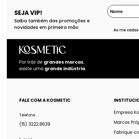
SEJA VIP!
Saiba também das promoções e
novidades em primeira mão
Ao me cadast
Por trás de
grandes marcas
,
existe uma
grande indústria
.
FALE COM A KOSMETIC
INSTITUCI
Empresa K
Telefone
Marcas Próp
(15) 3222.8639
Fabrique c