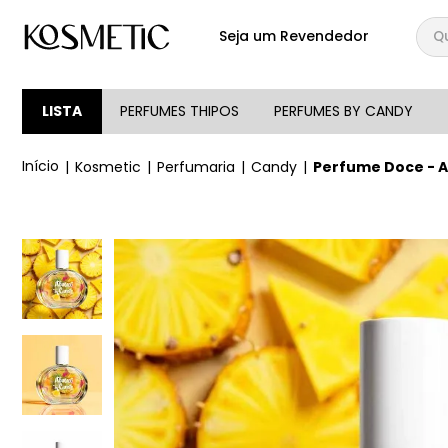
Qual
Seja um Revendedor
TERMOS MAIS BUSCA
1
º
144
LISTA
PERFUMES THIPOS
PERFUMES BY CANDY
2
º
candy
Kosmetic
Perfumaria
Candy
Perfume Doce - 
3
º
146
4
º
212
5
º
loção
6
º
box
7
º
107
8
º
105
9
º
108
10
º
101