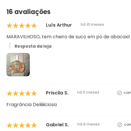
16 avaliações
Luís Arthur
há 10 meses
MARAVILHOSO, tem cheiro de suco em po de abacaxi!
Resposta da loja
Priscila S.
há 5 meses
com
Fragrância Deliiiiiciosa
Gabriel S.
há 6 meses
com