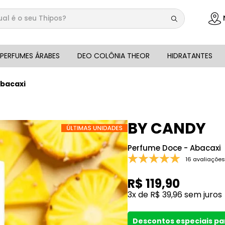
 é o seu Thipos?
DOS
PERFUMES ÁRABES
DEO COLÔNIA THEOR
HIDRATANTES
Abacaxi
BY CANDY
Perfume Doce - Abacaxi
16 avaliações
R$
119
,
90
3
x de
R$
39
,
96
sem juros
Descontos especiais p