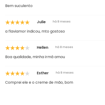
Bem suculento
Julie
há 8 meses
a flaviamor indicou, mto gostoso
Hellen
há 8 meses
Boa qualidade, minha irmã amou
Esther
há 8 meses
Comprei ele e o creme de mão, bom