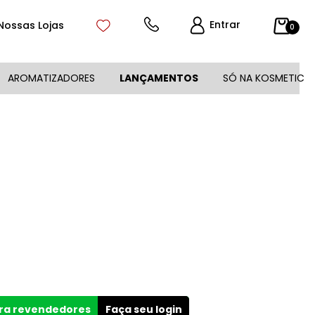
Entrar
Nossas Lojas
0
AROMATIZADORES
LANÇAMENTOS
SÓ NA KOSMETIC
ara revendedores
Faça seu login