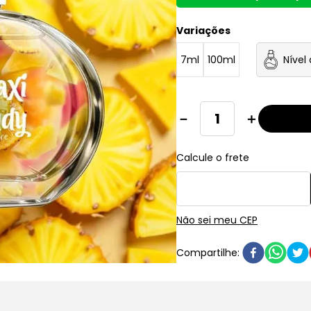
Variações
7ml
100ml
Nível
－
＋
Não sei meu CEP