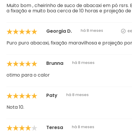
Muito bom , cheirinho de suco de abacaxi em pó rsrs.
a fixação e muito boa cerca de 10 horas e projeção de 
Georgia D.
há 8 meses
co
Puro puro abacaxi, fixação maravilhosa e projeção por
Brunna
há 8 meses
otimo para o calor
Paty
há 8 meses
Nota 10.
Teresa
há 8 meses