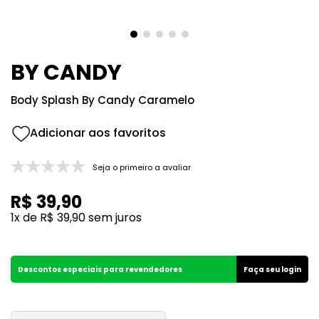
8
º
118
9
º
good girl
10
º
148
BY CANDY
Body Splash By Candy Caramelo
Seja o primeiro a avaliar
R$
39
,
90
1
x de
R$
39
,
90
sem juros
Descontos especiais para revendedores
Faça seu login