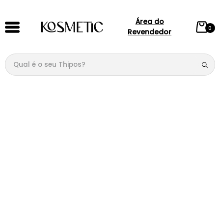
Área do
0
Revendedor
Qual é o seu Thipos?
TERMOS MAIS BUSCADOS
1
º
144
2
º
candy
3
º
146
4
º
box
5
º
107
6
º
105
7
º
101