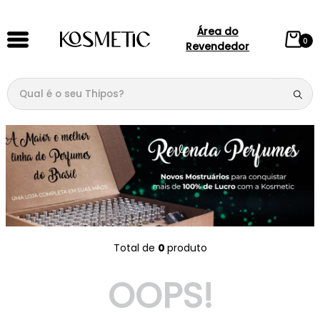
Área do
0
Revendedor
Qual é o seu Thipos?
TERMOS MAIS BUSCADOS
1
º
144
2
º
candy
3
º
146
4
º
box
5
º
107
0 
produto
6
º
105
OOPS!
7
º
101