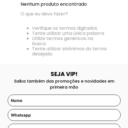
8
º
118
Nenhum produto encontrado
9
º
good girl
O que eu devo fazer?
10
º
108
Verifique os termos digitados.
Tente utilizar uma única palavra.
Utilize termos genéricos na
busca.
Tente utilizar sinônimos do termo
desejado.
SEJA VIP!
Saiba também das promoções e novidades em
primeira mão