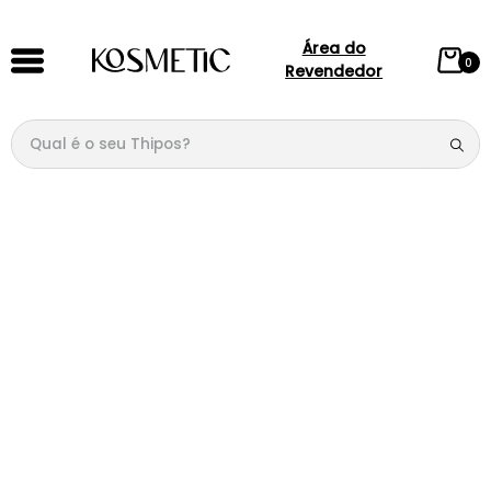
Área do
0
Revendedor
Qual é o seu Thipos?
TERMOS MAIS BUSCADOS
1
º
144
2
º
146
3
º
candy
4
º
loção
5
º
107
6
º
105
7
º
133