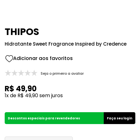
8
º
212
9
º
box
10
º
108
THIPOS
Hidratante Sweet Fragrance Inspired by Credence
Seja o primeiro a avaliar
R$
49
,
90
1
x de
R$
49
,
90
sem juros
Descontos especiais para revendedores
Faça seu login