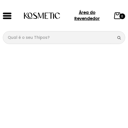
Área do
0
Revendedor
Qual é o seu Thipos?
TERMOS MAIS BUSCADOS
1
º
144
2
º
146
3
º
candy
4
º
loção
5
º
107
6
º
105
7
º
133