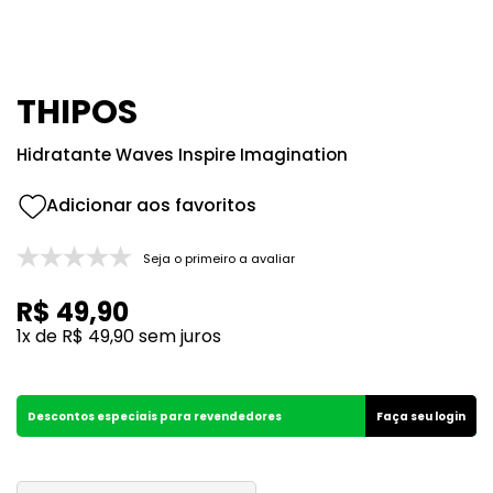
8
º
212
9
º
box
10
º
108
THIPOS
Hidratante Waves Inspire Imagination
Seja o primeiro a avaliar
R$
49
,
90
1
x de
R$
49
,
90
sem juros
Descontos especiais para revendedores
Faça seu login