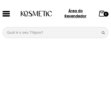
Área do
0
Revendedor
Qual é o seu Thipos?
TERMOS MAIS BUSCADOS
1
º
144
2
º
146
3
º
candy
4
º
loção
5
º
107
6
º
105
7
º
133