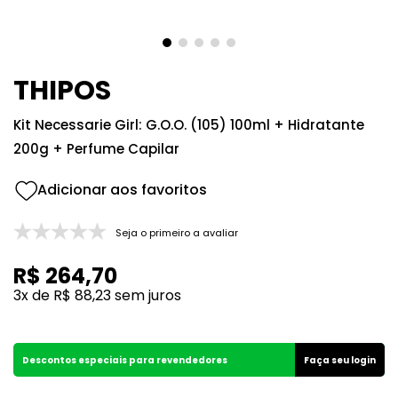
8
º
212
9
º
box
10
º
108
THIPOS
Kit Necessarie Girl: G.O.O. (105) 100ml + Hidratante
200g + Perfume Capilar
Seja o primeiro a avaliar
R$
264
,
70
3
x de
R$
88
,
23
sem juros
Descontos especiais para revendedores
Faça seu login