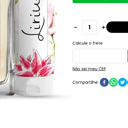
－
＋
Não sei meu CEP