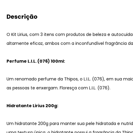
Descrição
O Kit Lirius, com 3 itens com produtos de beleza e autocui
altamente eficaz, ambos com a inconfundível fragrância da Th
Perfume L.I.L. (076) 100ml:
Um renomado perfume da Thipos, o L.I.L. (076), em sua maio
as pessoas te enxergam. Floresça com L.I.L. (076).
Hidratante Lirius 200g:
Um hidratante 200g para manter sua pele hidratada e nutrida
uma textura única, o hidratante possui a fragrância da Thipos 