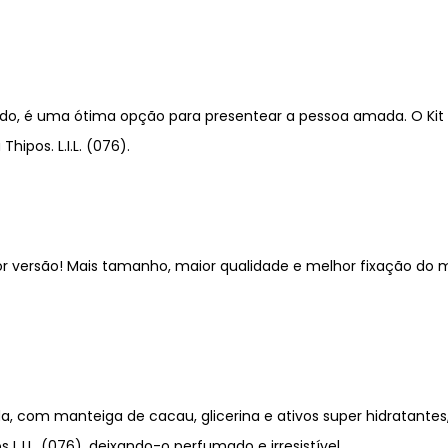
dado, é uma ótima opção para presentear a pessoa amada. O Kit
ipos. L.I.L. (076).
r versão! Mais tamanho, maior qualidade e melhor fixação do me
, com manteiga de cacau, glicerina e ativos super hidratantes,
L.I.L. (076), deixando-o perfumado e irresistível.