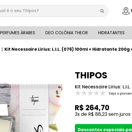
 é o seu Thipos?
DOS
PERFUMES ÁRABES
DEO COLÔNIA THEOR
HIDRATANTES
Kit Necessaire Lirius: L.I.L. (076) 100ml + Hidratante 200
THIPOS
Kit Necessaire Lirius: L.
Seja o primeir
R$
264
,
70
3
x de
R$
88
,
23
sem juros
Descontos especiais p