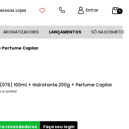
Entrar
Nossas Lojas
0
AROMATIZADORES
LANÇAMENTOS
SÓ NA KOSMETIC
g + Perfume Capilar
I.L. (076) 100ml + Hidratante 200g + Perfume Capilar
o a avaliar
ara revendedores
Faça seu login