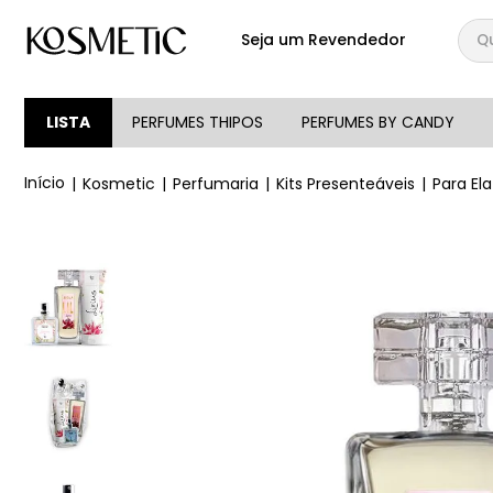
Qual
Seja um Revendedor
TERMOS MAIS BUSCA
1
º
144
LISTA
PERFUMES THIPOS
PERFUMES BY CANDY
2
º
candy
Kosmetic
Perfumaria
Kits Presenteáveis
Para Ela
3
º
146
4
º
loção
5
º
212
6
º
105
7
º
box
8
º
107
9
º
108
10
º
101