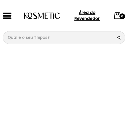
Área do
0
Revendedor
Qual é o seu Thipos?
TERMOS MAIS BUSCADOS
1
º
144
2
º
candy
3
º
146
4
º
box
5
º
107
6
º
105
7
º
101