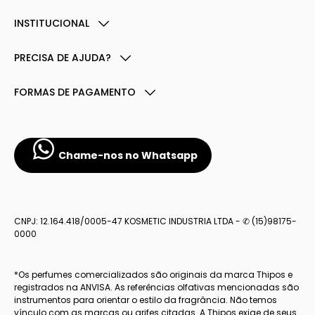
INSTITUCIONAL
PRECISA DE AJUDA?
FORMAS DE PAGAMENTO
Chame-nos no Whatsapp
CNPJ: 12.164.418/0005-47 KOSMETIC INDUSTRIA LTDA - ✆ (15)98175-
0000
*Os perfumes comercializados são originais da marca Thipos e
registrados na ANVISA. As referências olfativas mencionadas são
instrumentos para orientar o estilo da fragrância. Não temos
vínculo com as marcas ou grifes citadas. A Thipos exige de seus