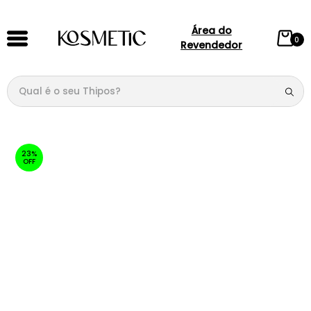
Área do
0
Revendedor
Qual é o seu Thipos?
TERMOS MAIS BUSCADOS
1
º
144
23%
OFF
2
º
candy
3
º
146
4
º
loção
5
º
212
6
º
105
7
º
box