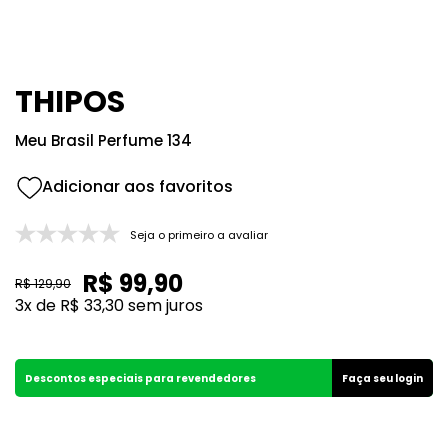
8
º
107
9
º
108
10
º
101
THIPOS
Meu Brasil Perfume 134
Seja o primeiro a avaliar
R$
99
,
90
R$
129
,
90
3
x de
R$
33
,
30
sem juros
Descontos especiais para revendedores
Faça seu login