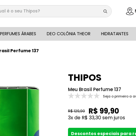
 é o seu Thipos?
DOS
PERFUMES ÁRABES
DEO COLÔNIA THEOR
HIDRATANTES
asil Perfume 137
THIPOS
Meu Brasil Perfume 137
Seja o primeiro a a
R$
99
,
90
R$
129
,
90
3
x de
R$
33
,
30
sem juros
Descontos especiais para 