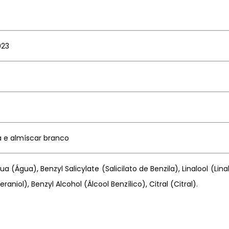
023
a e almíscar branco
ua (Água), Benzyl Salicylate (Salicilato de Benzila), Linalool (L
raniol), Benzyl Alcohol (Álcool Benzílico), Citral (Citral).