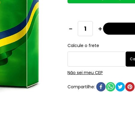
－
＋
Não sei meu CEP