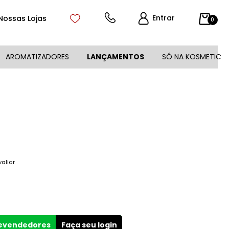
Entrar
Nossas Lojas
0
AROMATIZADORES
LANÇAMENTOS
SÓ NA KOSMETIC
valiar
revendedores
Faça seu login