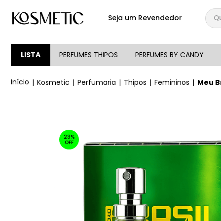
Qual
Seja um Revendedor
TERMOS MAIS BUSCA
1
º
144
LISTA
PERFUMES THIPOS
PERFUMES BY CANDY
2
º
candy
Kosmetic
Perfumaria
Thipos
Femininos
Meu Br
3
º
146
4
º
212
5
º
loção
23%
6
º
box
OFF
7
º
107
8
º
105
9
º
108
10
º
101