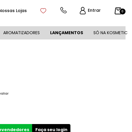
Entrar
Nossas Lojas
0
AROMATIZADORES
LANÇAMENTOS
SÓ NA KOSMETIC
valiar
revendedores
Faça seu login