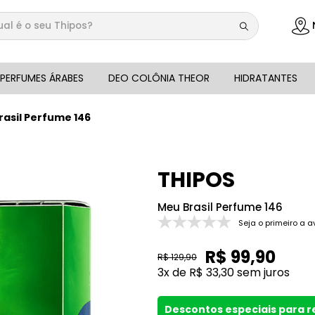
 é o seu Thipos?
DOS
PERFUMES ÁRABES
DEO COLÔNIA THEOR
HIDRATANTES
rasil Perfume 146
THIPOS
Meu Brasil Perfume 146
Seja o primeiro a a
R$
99
,
90
R$
129
,
90
3
x de
R$
33
,
30
sem juros
Descontos especiais para 