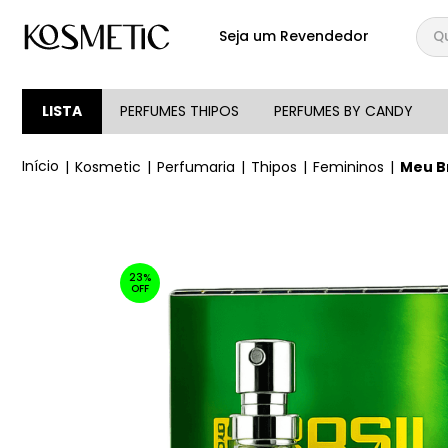
Qual
Seja um Revendedor
TERMOS MAIS BUSCA
1
º
144
LISTA
PERFUMES THIPOS
PERFUMES BY CANDY
2
º
candy
Kosmetic
Perfumaria
Thipos
Femininos
Meu B
3
º
146
4
º
box
5
º
107
23%
6
º
105
OFF
7
º
101
8
º
good girl
9
º
118
10
º
001