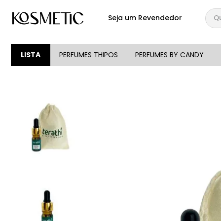
Qual
Seja um Revendedor
TERMOS MAIS BUSCA
1
º
144
LISTA
PERFUMES THIPOS
PERFUMES BY CANDY
2
º
candy
3
º
146
4
º
loção
5
º
212
6
º
105
7
º
box
8
º
107
9
º
108
10
º
101