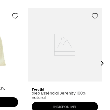
00%
Terathí
óleo Essêncial Serenity 100%
natural
INDISPONÍVEL