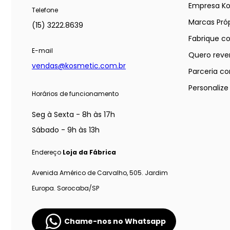
Empresa K
Telefone
Marcas Próp
(15) 3222.8639
Fabrique c
E-mail
Quero reve
vendas@kosmetic.com.br
Parceria co
Personaliz
Horários de funcionamento
Seg à Sexta - 8h às 17h
Sábado - 9h às 13h
Endereço
Loja da Fábrica
Avenida Américo de Carvalho, 505. Jardim
Europa. Sorocaba/SP
Chame-nos no Whatsapp