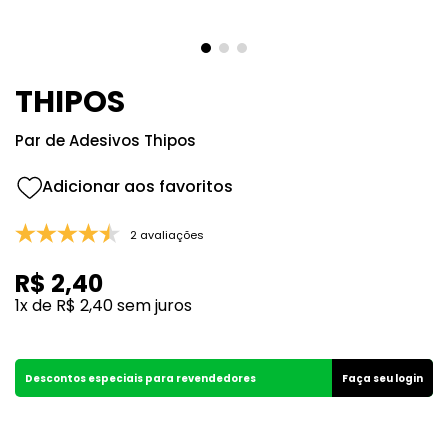
8
º
107
9
º
108
10
º
101
THIPOS
Par de Adesivos Thipos
2 avaliações
R$
2
,
40
1
x de
R$
2
,
40
sem juros
Descontos especiais para revendedores
Faça seu login