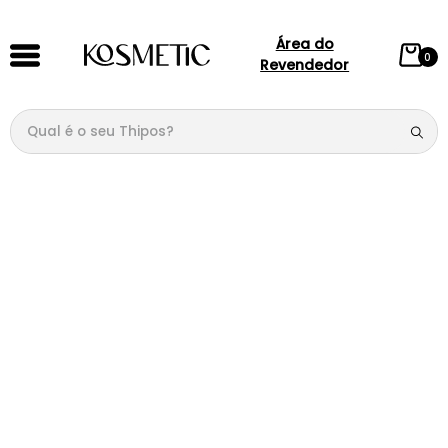
Área do
0
Revendedor
Qual é o seu Thipos?
TERMOS MAIS BUSCADOS
1
º
144
2
º
candy
3
º
146
4
º
loção
5
º
212
6
º
105
7
º
box