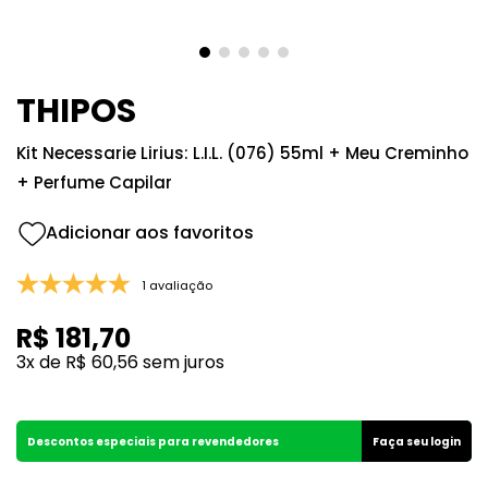
8
º
good girl
9
º
118
10
º
001
THIPOS
Kit Necessarie Lirius: L.I.L. (076) 55ml + Meu Creminho
+ Perfume Capilar
1 avaliação
R$
181
,
70
3
x de
R$
60
,
56
sem juros
Descontos especiais para revendedores
Faça seu login