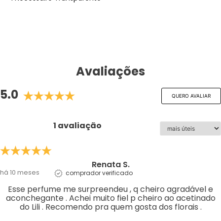
Avaliações
5.0
QUERO AVALIAR
1 avaliação
Renata S.
há 10 meses
comprador verificado
Esse perfume me surpreendeu , q cheiro agradável e
aconchegante . Achei muito fiel p cheiro ao acetinado
do Lili . Recomendo pra quem gosta dos florais .