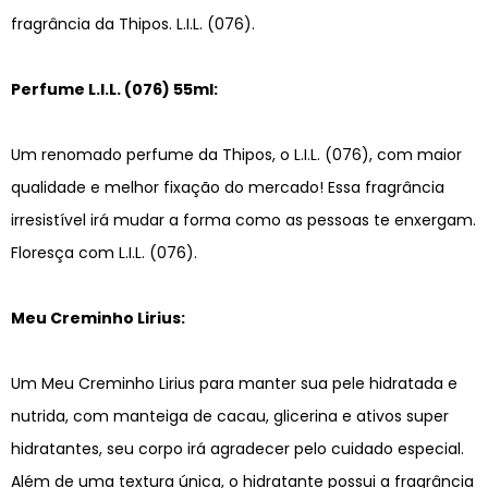
fragrância da Thipos. L.I.L. (076).
Perfume L.I.L. (076) 55ml:
Um renomado perfume da Thipos, o L.I.L. (076), com maior
qualidade e melhor fixação do mercado! Essa fragrância
irresistível irá mudar a forma como as pessoas te enxergam.
Floresça com L.I.L. (076).
Meu Creminho Lirius:
Um Meu Creminho Lirius para manter sua pele hidratada e
nutrida, com manteiga de cacau, glicerina e ativos super
hidratantes, seu corpo irá agradecer pelo cuidado especial.
Além de uma textura única, o hidratante possui a fragrância