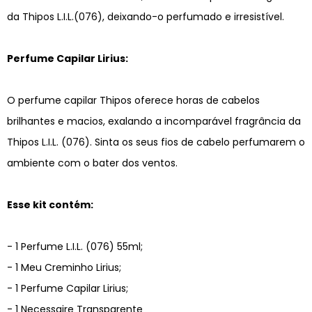
da Thipos L.I.L.(076), deixando-o perfumado e irresistível.
Perfume Capilar Lirius:
O perfume capilar Thipos oferece horas de cabelos
brilhantes e macios, exalando a incomparável fragrância da
Thipos L.I.L. (076). Sinta os seus fios de cabelo perfumarem o
ambiente com o bater dos ventos.
Esse kit contém:
- 1 Perfume L.I.L. (076) 55ml;
- 1 Meu Creminho Lirius;
- 1 Perfume Capilar Lirius;
- 1 Necessaire Transparente