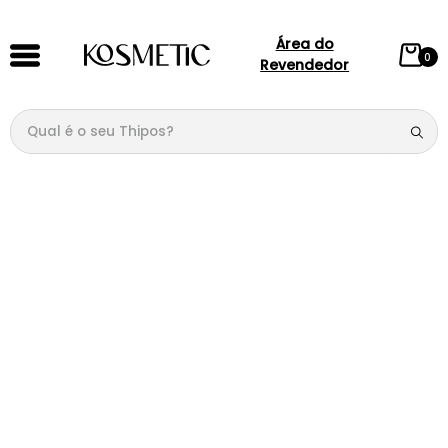
Área do
0
Revendedor
Qual é o seu Thipos?
TERMOS MAIS BUSCADOS
1
º
144
2
º
candy
3
º
146
4
º
box
5
º
107
6
º
105
7
º
101