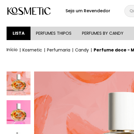
Qual
Seja um Revendedor
TERMOS MAIS BUSCA
1
º
144
LISTA
PERFUMES THIPOS
PERFUMES BY CANDY
2
º
candy
Kosmetic
Perfumaria
Candy
Perfume doce - 
3
º
146
4
º
loção
5
º
212
6
º
105
7
º
box
8
º
107
9
º
108
10
º
101