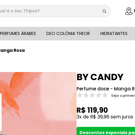
 é o seu Thipos?
DOS
PERFUMES ÁRABES
DEO COLÔNIA THEOR
HIDRATANTES
Manga Rosa
BY CANDY
Perfume doce - Manga 
Seja o primeir
R$
119
,
90
3
x de
R$
39
,
96
sem juros
Descontos especiais p