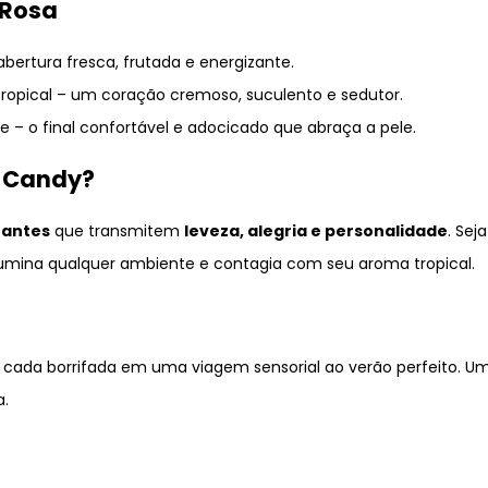
 Rosa
ertura fresca, frutada e energizante.
tropical – um coração cremoso, suculento e sedutor.
 – o final confortável e adocicado que abraça a pele.
y Candy?
rantes
que transmitem
leveza, alegria e personalidade
. Sej
umina qualquer ambiente e contagia com seu aroma tropical.
 cada borrifada em uma viagem sensorial ao verão perfeito. U
a.