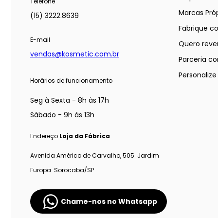
Telefone
Marcas Próp
(15) 3222.8639
Fabrique c
E-mail
Quero reve
vendas@kosmetic.com.br
Parceria co
Personaliz
Horários de funcionamento
Seg à Sexta - 8h às 17h
Sábado - 9h às 13h
Endereço
Loja da Fábrica
Avenida Américo de Carvalho, 505. Jardim
Europa. Sorocaba/SP
Chame-nos no Whatsapp