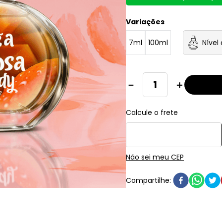
Variações
7ml
100ml
Nível
－
＋
Não sei meu CEP