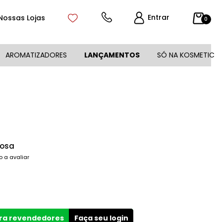
Entrar
Nossas Lojas
0
AROMATIZADORES
LANÇAMENTOS
SÓ NA KOSMETIC
Rosa
o a avaliar
ara revendedores
Faça seu login