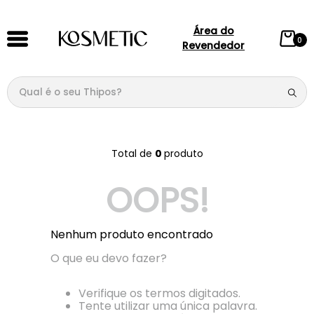
Área do
0
Revendedor
Qual é o seu Thipos?
TERMOS MAIS BUSCADOS
1
º
144
0 
produto
2
º
146
OOPS!
3
º
candy
4
º
loção
Nenhum produto encontrado
5
º
107
O que eu devo fazer?
6
º
105
7
º
box
Verifique os termos digitados.
Tente utilizar uma única palavra.