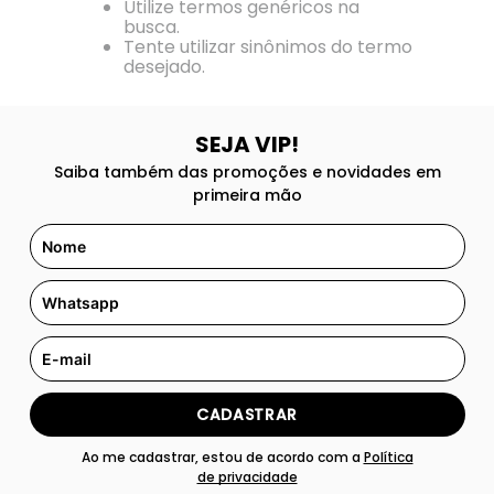
8
º
133
Utilize termos genéricos na
busca.
9
º
212
Tente utilizar sinônimos do termo
desejado.
10
º
108
SEJA VIP!
Saiba também das promoções e novidades em
primeira mão
CADASTRAR
Ao me cadastrar, estou de acordo com a
Política
de privacidade