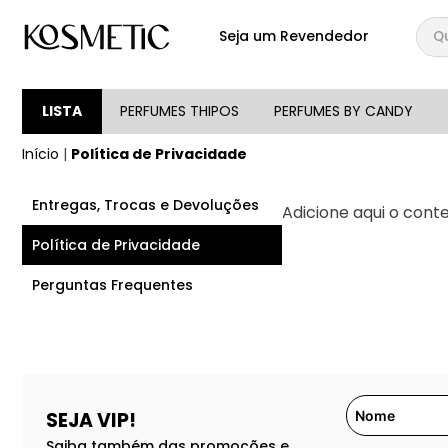
Qual
Seja um Revendedor
TERMOS MAIS BUSCA
1
º
144
LISTA
PERFUMES THIPOS
PERFUMES BY CANDY
2
º
candy
Início
|
Política de Privacidade
3
º
146
Entregas, Trocas e Devoluções
Adicione aqui o cont
4
º
box
Política de Privacidade
5
º
107
6
º
105
Perguntas Frequentes
7
º
101
8
º
118
9
º
good girl
SEJA VIP!
10
º
148
Saiba também das promoções e