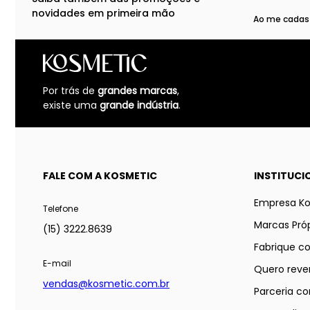
novidades em primeira mão
Ao me cadast
Por trás de
grandes marcas
,
existe uma
grande indústria
.
FALE COM A KOSMETIC
INSTITUCI
Empresa K
Telefone
Marcas Próp
(15) 3222.8639
Fabrique c
E-mail
Quero reve
vendas@kosmetic.com.br
Parceria co