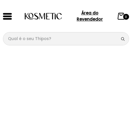
Área do
0
Revendedor
Qual é o seu Thipos?
TERMOS MAIS BUSCADOS
1
º
144
2
º
candy
3
º
146
4
º
loção
5
º
212
6
º
105
7
º
box