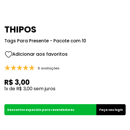
8
º
107
9
º
108
10
º
101
THIPOS
Tags Para Presente - Pacote com 10
6 avaliações
R$
3
,
00
1
x de
R$
3
,
00
sem juros
Descontos especiais para revendedores
Faça seu login