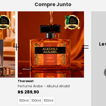
Compre Junto
+
=
Le
Tharawat
Perfume Árabe - Alkuhul Alnabil
R$ 289,90
100ml
100ml
100ml