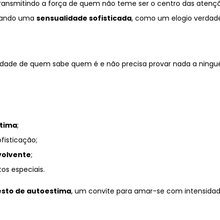
 transmitindo a força de quem não teme ser o centro das atenç
elando uma
sensualidade sofisticada
, como um elogio verdade
idade de quem sabe quem é e não precisa provar nada a ningu
stima
;
fisticação;
volvente
;
os especiais.
sto de autoestima
, um convite para amar-se com intensidad