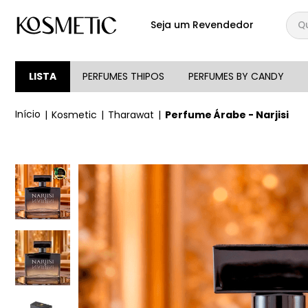
Qual
Seja um Revendedor
TERMOS MAIS BUSCA
1
º
144
LISTA
PERFUMES THIPOS
PERFUMES BY CANDY
2
º
candy
Kosmetic
Tharawat
Perfume Árabe - Narjisi
3
º
146
4
º
212
5
º
loção
6
º
box
7
º
107
8
º
105
9
º
108
10
º
101