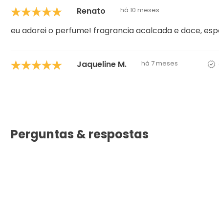
Renato
há 10 meses
eu adorei o perfume! fragrancia acalcada e doce, espe
Jaqueline M.
há 7 meses
Perguntas & respostas