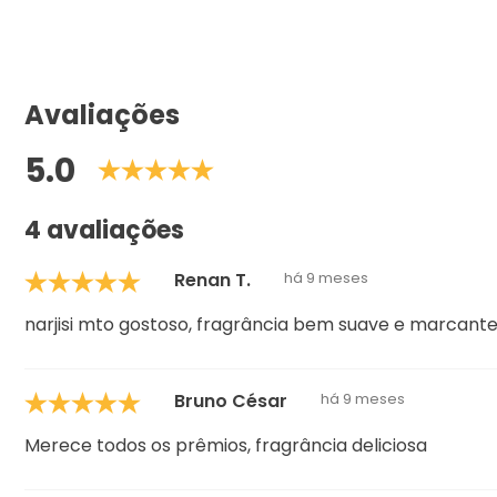
Avaliações
5.0
4 avaliações
Renan T.
há 9 meses
narjisi mto gostoso, fragrância bem suave e marcante,
Bruno César
há 9 meses
Merece todos os prêmios, fragrância deliciosa