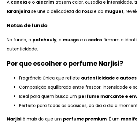
A
canela
e o
alecrim
trazem calor, ousadia e intensidade,
laranjeira
se une à delicadeza da
rosa
e do
muguet
, rev
Notas de fundo
No fundo, o
patchouly
, o
musgo
e o
cedro
firmam a ident
autenticidade.
Por que escolher o perfume Narjisi?
Fragrância única que reflete
autenticidade e autoe
Composição equilibrada entre frescor, intensidade e so
Ideal para quem busca um
perfume marcante e en
Perfeito para todas as ocasiões, do dia a dia a moment
Narjisi
é mais do que um
perfume premium
. É um
manife