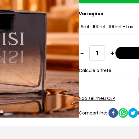
Variações
6ml
100ml
100ml - Lux
－
＋
Não sei meu CEP