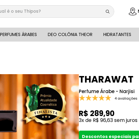
 é o seu Thipos?
DOS
PERFUMES ÁRABES
DEO COLÔNIA THEOR
HIDRATANTES
THARAWAT
Perfume Árabe - Narjisi
4 avaliações
R$
289
,
90
3
x de
R$
96
,
63
sem juros
Descontos especiais p