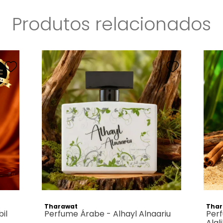
Produtos relacionados
Tharawat
Thar
il
Perfume Árabe - Alhayl Alnaariu
Perf
Alal