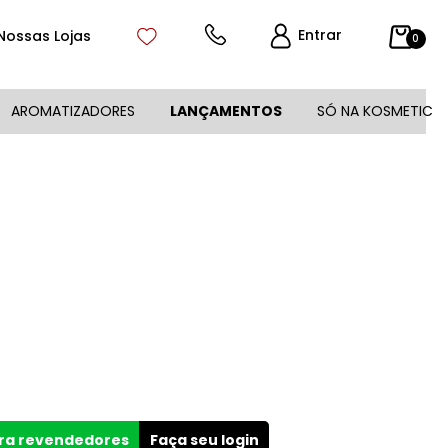
Entrar
Nossas Lojas
0
AROMATIZADORES
LANÇAMENTOS
SÓ NA KOSMETIC
ara revendedores
Faça seu login