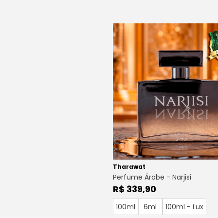
Tharawat
Perfume Árabe - Narjisi
R$ 339,90
100ml
6ml
100ml - Lux