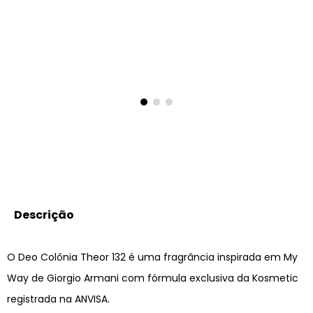
8
º
212
9
º
box
10
º
108
Descrição
O Deo Colônia Theor 132 é uma fragrância inspirada em My
Way de Giorgio Armani com fórmula exclusiva da Kosmetic
registrada na ANVISA.