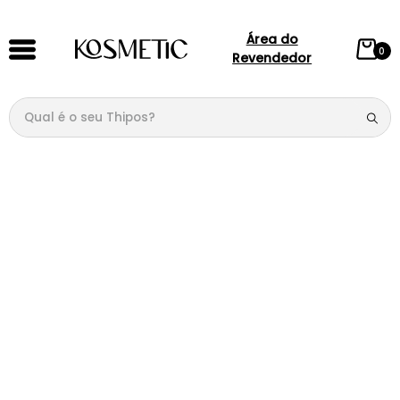
Área do
0
Revendedor
Qual é o seu Thipos?
TERMOS MAIS BUSCADOS
1
º
144
2
º
146
3
º
candy
4
º
loção
5
º
107
6
º
105
7
º
133