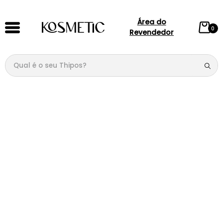
Área do
0
Revendedor
Qual é o seu Thipos?
TERMOS MAIS BUSCADOS
1
º
144
2
º
candy
3
º
146
4
º
box
5
º
107
6
º
105
7
º
101