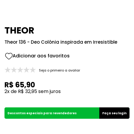
8
º
good girl
9
º
118
10
º
001
THEOR
Theor 136 - Deo Colônia inspirada em Irresistible
Seja o primeiro a avaliar
R$
65
,
90
2
x de
R$
32
,
95
sem juros
Descontos especiais para revendedores
Faça seu login