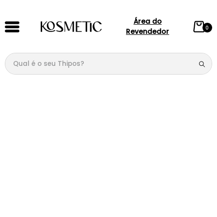
Área do
0
Revendedor
Qual é o seu Thipos?
TERMOS MAIS BUSCADOS
1
º
144
2
º
candy
3
º
146
4
º
box
5
º
107
6
º
105
7
º
101