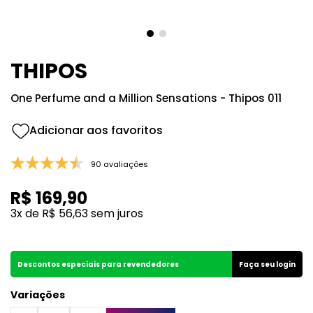
8
º
118
9
º
good girl
10
º
148
THIPOS
One Perfume and a Million Sensations - Thipos 011
90 avaliações
R$
169
,
90
3
x de
R$
56
,
63
sem juros
Descontos especiais para revendedores
Faça seu login
Variações