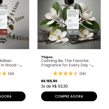
Thipos
Malbec
Calming Be, The Favorite
 in Wood -
Fragrance for Every Day -
Thipos 077
(24)
(24)
R$
159
,
90
3
x de
R$
53
,
30
AGORA
COMPRE AGORA