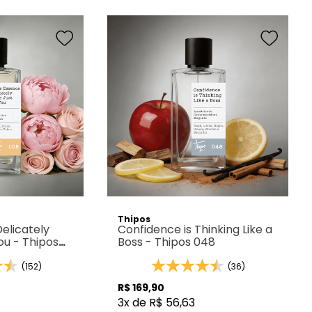
Thipos
elicately
Confidence is Thinking Like a
ou - Thipos
Boss - Thipos 048
(152)
(36)
R$
169
,
90
3
x de
R$
56
,
63