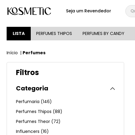
Qual
Seja um Revendedor
TERMOS MAIS BUSCA
1
º
144
LISTA
PERFUMES THIPOS
PERFUMES BY CANDY
2
º
146
Perfumes
3
º
candy
4
º
loção
Filtros
5
º
107
6
º
105
Categoria
7
º
133
Perfumaria
(
146
)
8
º
212
Perfumes Thipos
(
88
)
9
º
box
Perfumes Theor
(
72
)
10
º
108
Influencers
(
16
)