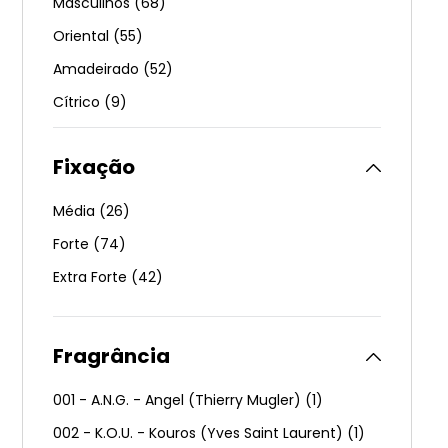
Masculinos
(
68
)
Oriental
(
55
)
Amadeirado
(
52
)
Cítrico
(
9
)
Compartilháveis
(
3
)
Fixação
Média
(
26
)
Forte
(
74
)
Extra Forte
(
42
)
Fragrância
001 - A.N.G. - Angel (Thierry Mugler)
(
1
)
002 - K.O.U. - Kouros (Yves Saint Laurent)
(
1
)