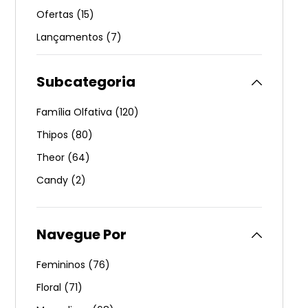
Ofertas
(
15
)
Lançamentos
(
7
)
Combos Promocionais
(
2
)
Subcategoria
Família Olfativa
(
120
)
Thipos
(
80
)
Theor
(
64
)
Candy
(
2
)
Femininos
(
76
)
Floral
(
71
)