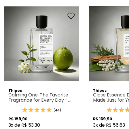
Thipos
Thipos
Calming One, The Favorite
Close Essence D
Fragrance for Every Day -
Made Just for Y
Thipos 037
108
(44)
R$
159
,
90
R$
169
,
90
3
x de
R$
53
,
30
3
x de
R$
56
,
63