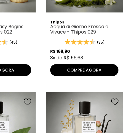
Thipos
asy Begins
Acqua di Giorno Fresca e
os 022
Vivace - Thipos 029
(45)
(35)
R$
169
,
90
3
x de
R$
56
,
63
AGORA
COMPRE AGORA