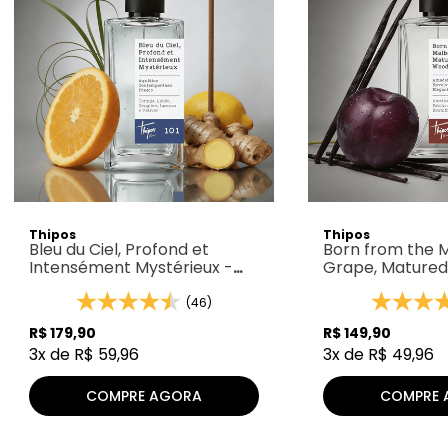
Thipos
Thipos
Bleu du Ciel, Profond et
Born from the 
Intensément Mystérieux -
Grape, Matured
Thipos 101
Thipos 036
(46)
R$
179
,
90
R$
149
,
90
3
x de
R$
59
,
96
3
x de
R$
49
,
96
COMPRE AGORA
COMPRE 