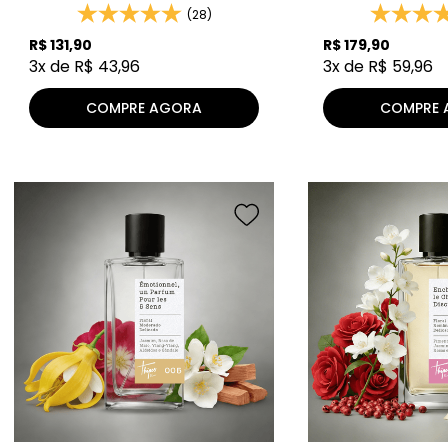
(28)
R$
131
,
90
R$
179
,
90
3
x de
R$
43
,
96
3
x de
R$
59
,
96
COMPRE AGORA
COMPRE 