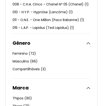
008 - C.H.A. Cinco - Chanel Nº 05 (Chanel)
(
1
)
010 - H.Y.P. - Hypnôse (Lancôme)
(
1
)
011 - O.N.E. - One Million (Paco Rabanne)
(
1
)
015 - L.A.P. - Lapidus (Ted Lapidus)
(
1
)
017 - G.A.B. - Gabriela Sabatini
(
1
)
Gênero
021 - F.L.O. - Flower By Kenzo (Kenzo)
(
1
)
022 - F.A.N. - Fantasy (Britney Spears)
(
1
)
Feminino
(
72
)
023 - T.W.O. - 212 (Carolina Herrera)
(
1
)
Masculino
(
66
)
Ver mais 74
Compartilháveis
(
3
)
Marca
Thipos
(
90
)