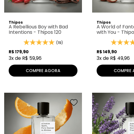
Thipos
Thipos
A Rebellious Boy with Bad
A World of Fant
Intentions - Thipos 120
with You - Thip
(19)
R$
179
,
90
R$
149
,
90
3
x de
R$
59
,
96
3
x de
R$
49
,
96
COMPRE AGORA
COMPRE 