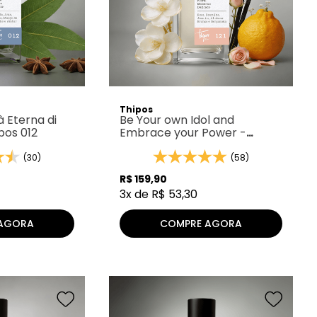
Thipos
à Eterna di
Be Your own Idol and
pos 012
Embrace your Power -
Thipos 121
(30)
(58)
R$
159
,
90
3
x de
R$
53
,
30
AGORA
COMPRE AGORA