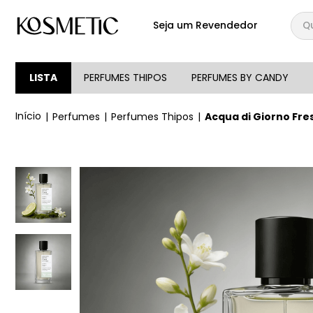
Qual
Seja um Revendedor
TERMOS MAIS BUSCA
1
º
144
LISTA
PERFUMES THIPOS
PERFUMES BY CANDY
2
º
146
Perfumes
Perfumes Thipos
Acqua di Giorno Fre
3
º
candy
4
º
loção
5
º
107
6
º
105
7
º
133
8
º
212
9
º
box
10
º
108