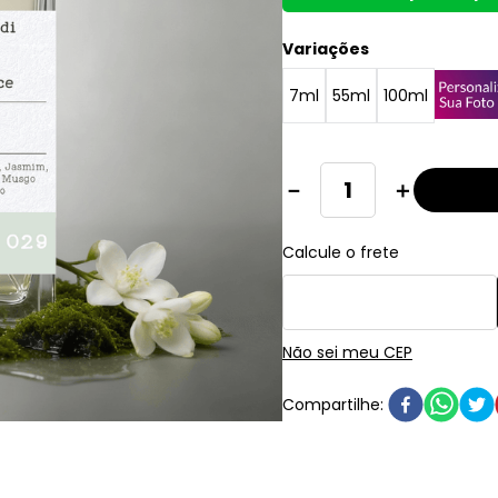
Variações
7ml
55ml
100ml
－
＋
Não sei meu CEP