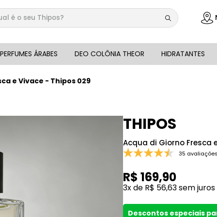
 é o seu Thipos?
DOS
PERFUMES ÁRABES
DEO COLÔNIA THEOR
HIDRATANTES
sca e Vivace - Thipos 029
THIPOS
Acqua di Giorno Fresca e
35 avaliaçõe
R$
169
,
90
3
x de
R$
56
,
63
sem juros
Descontos especiais p