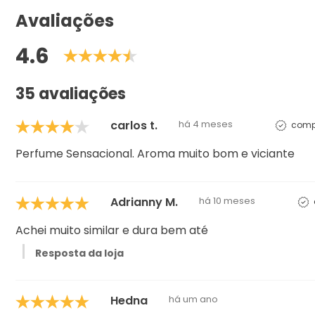
Avaliações
4.6
35 avaliações
carlos t.
há 4 meses
compr
Perfume Sensacional. Aroma muito bom e viciante
Adrianny M.
há 10 meses
Achei muito similar e dura bem até
Resposta da loja
Hedna
há um ano