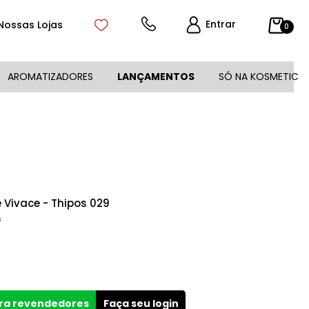
Entrar
Nossas Lojas
0
AROMATIZADORES
LANÇAMENTOS
SÓ NA KOSMETIC
 Vivace - Thipos 029
s
ara revendedores
Faça seu login