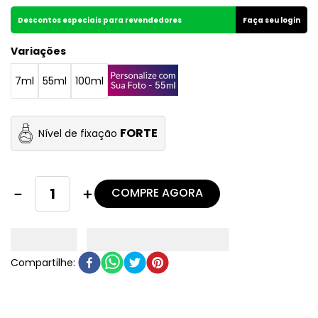
Descontos especiais para revendedores
Faça seu login
Variações
7ml
55ml
100ml
FORTE
Nível de fixação
COMPRE AGORA
－
＋