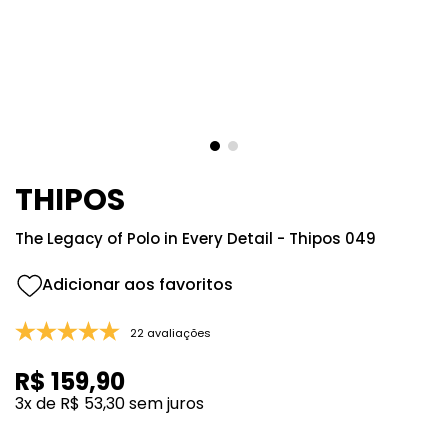
8
º
105
9
º
good girl
10
º
118
THIPOS
The Legacy of Polo in Every Detail - Thipos 049
22 avaliações
R$
159
,
90
3
x de
R$
53
,
30
sem juros